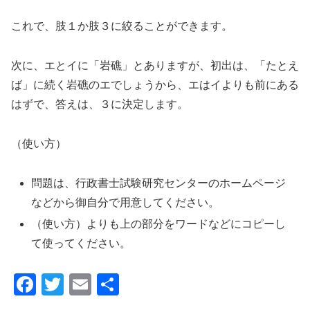
これで、肢１か肢３に絞ることができます。
次に、エとイに「岩礁」とありますが、初出は、「たとえ
ば」に続く岩礁のエでしょうから、エはイよりも前にある
はずで、答えは、３に決定します。
（使い方）
問題は、行政書士試験研究センターのホームページ
などから御自分で用意してください。
（使い方）よりも上の部分をワードなどにコピーし
て使ってください。
F
T
E
共
a
wi
m
有