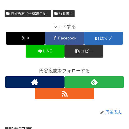
c
tt
ail
時短教材（平成29年度）
行政書士
e
er
b
シェアする
o
X
Facebook
はてブ
o
k
LINE
コピー
円谷広志をフォローする
円谷広志