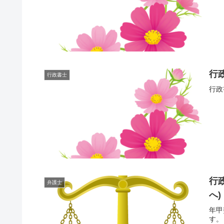
行
行政書士
行政
行
弁護士
へ)
年甲
す。