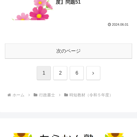
度】問題51
2024.06.01
次のページ
次
1
2
6
へ
ホーム
行政書士
時短教材（令和５年度）