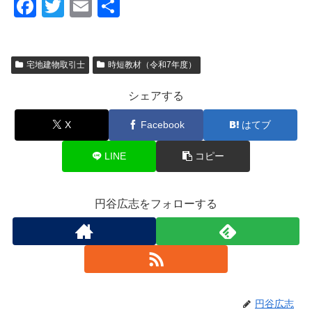
F
T
E
共
a
wi
m
有
c
tt
ail
宅地建物取引士
時短教材（令和7年度）
e
er
b
シェアする
o
X
Facebook
はてブ
o
k
LINE
コピー
円谷広志をフォローする
円谷広志