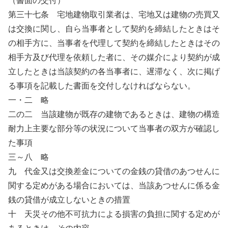
（書面の交付）
第三十七条 宅地建物取引業者は、宅地又は建物の売買又
は交換に関し、自ら当事者として契約を締結したときはそ
の相手方に、当事者を代理して契約を締結したときはその
相手方及び代理を依頼した者に、その媒介により契約が成
立したときは当該契約の各当事者に、遅滞なく、次に掲げ
る事項を記載した書面を交付しなければならない。
一・二 略
二の二 当該建物が既存の建物であるときは、建物の構造
耐力上主要な部分等の状況について当事者の双方が確認し
た事項
三～八 略
九 代金又は交換差金についての金銭の貸借のあつせんに
関する定めがある場合においては、当該あつせんに係る金
銭の貸借が成立しないときの措置
十 天災その他不可抗力による損害の負担に関する定めが