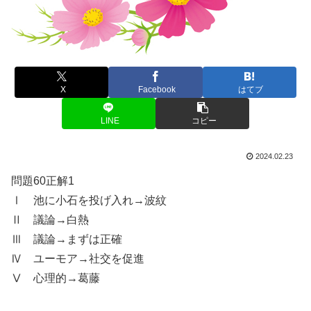
X
Facebook
はてブ
LINE
コピー
2024.02.23
問題60正解1
Ⅰ 池に小石を投げ入れ→波紋
Ⅱ 議論→白熱
Ⅲ 議論→まずは正確
Ⅳ ユーモア→社交を促進
Ⅴ 心理的→葛藤