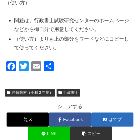
（使い方）
問題は、行政書士試験研究センターのホームページ
などから御自分で用意してください。
（使い方）よりも上の部分をワードなどにコピーし
て使ってください。
F
T
E
共
a
wi
m
有
c
tt
ail
時短教材（令和２年度）
行政書士
e
er
b
シェアする
o
X
Facebook
はてブ
o
k
LINE
コピー