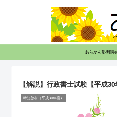
あらかん塾開講
【解説】行政書士試験【平成30
時短教材（平成30年度）