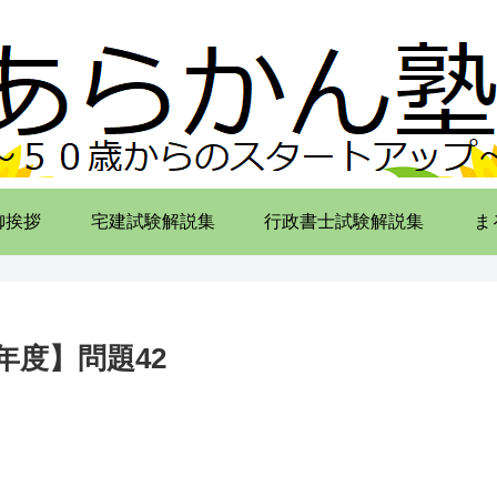
御挨拶
宅建試験解説集
行政書士試験解説集
ま
年度】問題42