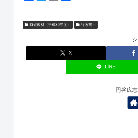
a
wi
m
有
c
tt
ail
e
er
時短教材（平成30年度）
行政書士
b
シ
o
o
X
k
LINE
円谷広志