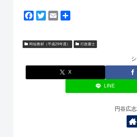
F
T
E
共
a
wi
m
有
c
tt
ail
e
er
時短教材（平成29年度）
行政書士
b
シ
o
o
X
k
LINE
円谷広志