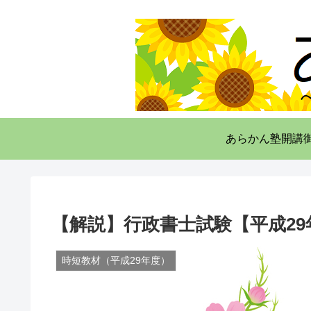
あらかん塾開講
【解説】行政書士試験【平成29
時短教材（平成29年度）