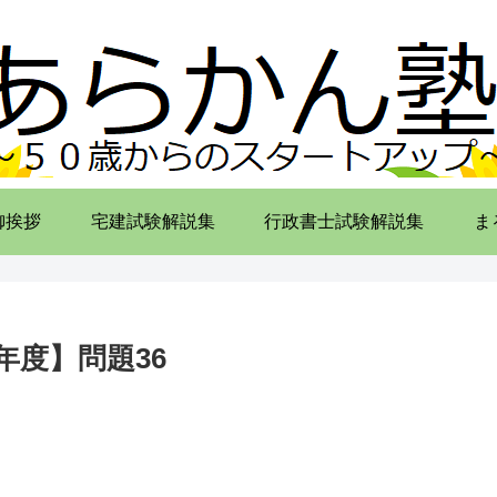
御挨拶
宅建試験解説集
行政書士試験解説集
ま
年度】問題36