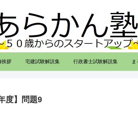
御挨拶
宅建試験解説集
行政書士試験解説集
ま
年度】問題9