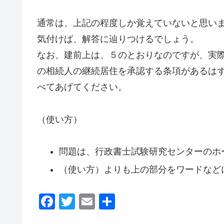
通常は、上記の程度しか覚えていないと思い
気付けば、解答に辿りつけるでしょう。
なお、建前上は、５のとおりなのですが、実
の相続人の継続居住を承認する条項があるは
べてあげてください。
（使い方）
問題は、行政書士試験研究センターのホ
（使い方）よりも上の部分をワードなど
F
T
E
共
a
wi
m
有