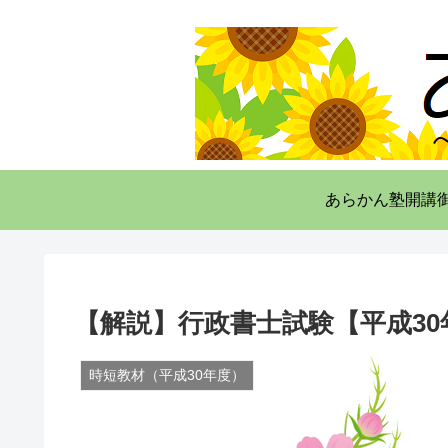
あらかん塾開講
【解説】行政書士試験【平成30
時短教材（平成30年度）