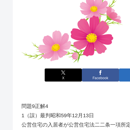
X
Facebook
問題9正解4
1（誤）最判昭和59年12月13日
公営住宅の入居者が公営住宅法二二条一項所