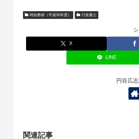
c
tt
ail
e
er
時短教材（平成30年度）
行政書士
b
シ
o
o
X
k
LINE
円谷広志
関連記事