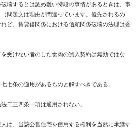
を破壊するとは認め難い特段の事情があるときは、事
。（問題文は理由が間違っています。優先されるの
けれど、賃貸借関係における信頼関係破壊の法理は妥
可を受けない者のした食肉の買入契約は無効ではな
一七七条の適用があるものと解すべきである。
民法二三四条一項は適用されない。
続人は、当該公営住宅を使用する権利を当然に承継す