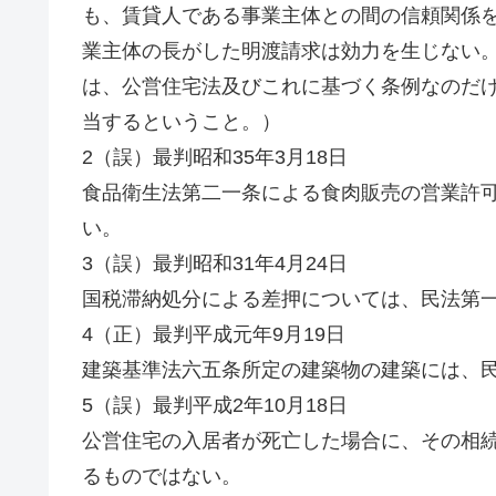
も、賃貸人である事業主体との間の信頼関係
業主体の長がした明渡請求は効力を生じない
は、公営住宅法及びこれに基づく条例なのだ
当するということ。）
2（誤）最判昭和35年3月18日
食品衛生法第二一条による食肉販売の営業許
い。
3（誤）最判昭和31年4月24日
国税滞納処分による差押については、民法第
4（正）最判平成元年9月19日
建築基準法六五条所定の建築物の建築には、
5（誤）最判平成2年10月18日
公営住宅の入居者が死亡した場合に、その相
るものではない。