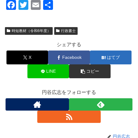
F
T
E
共
a
wi
m
有
c
tt
ail
時短教材（令和6年度）
行政書士
e
er
b
シェアする
o
X
Facebook
はてブ
o
k
LINE
コピー
円谷広志をフォローする
円谷広志