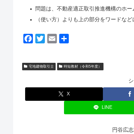
問題は、不動産適正取引推進機構のホー
（使い方）よりも上の部分をワードなど
F
T
E
共
a
wi
m
有
c
tt
ail
e
er
宅地建物取引士
時短教材（令和5年度）
b
シ
o
o
X
k
LINE
円谷広志