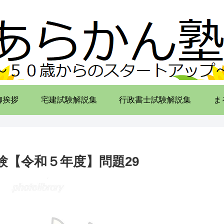
御挨拶
宅建試験解説集
行政書士試験解説集
ま
験【令和５年度】問題29