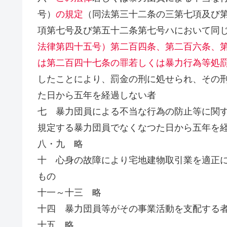
号）
の規定
（同法第三十二条の三第七項及び
項第七号及び第五十二条第七号ハにおいて同
法律第四十五号）第二百四条、第二百六条、
は第二百四十七条の罪若しくは暴力行為等処
したことにより、罰金の刑に処せられ、その
た日から五年を経過しない者
七 暴力団員による不当な行為の防止等に関
規定する暴力団員でなくなつた日から五年を
八・九 略
十 心身の故障により宅地建物取引業を適正
もの
十一～十三 略
十四 暴力団員等がその事業活動を支配する
十五 略