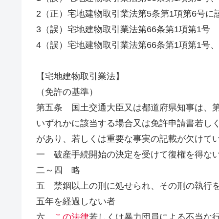
2（正）宅地建物取引業法第5条第1項第6号に
3（誤）宅地建物取引業法第66条第1項第1号
4（誤）宅地建物取引業法第66条第1項第1号、
【宅地建物取引業法】
（免許の基準）
第五条 国土交通大臣又は都道府県知事は、
いずれかに該当する場合又は免許申請書若し
があり、若しくは重要な事実の記載が欠けて
一 破産手続開始の決定を受けて復権を得な
二～四 略
五 禁錮以上の刑に処せられ、その刑の執行
五年を経過しない者
六
この法律
若しくは暴力団員による不当な