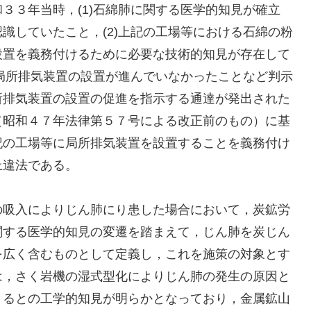
３３年当時，(1)石綿肺に関する医学的知見が確立
識していたこと，(2)上記の工場等における石綿の粉
設置を義務付けるために必要な技術的知見が存在して
も局所排気装置の設置が進んでいなかったことなど判示
所排気装置の設置の促進を指示する通達が発出された
（昭和４７年法律第５７号による改正前のもの）に基
記の工場等に局所排気装置を設置することを義務付け
上違法である。
の吸入によりじん肺にり患した場合において，炭鉱労
関する医学的知見の変遷を踏まえて，じん肺を炭じん
を広く含むものとして定義し，これを施策の対象とす
は，さく岩機の湿式型化によりじん肺の発生の原因と
きるとの工学的知見が明らかとなっており，金属鉱山