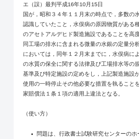
エ（誤）最判平成16年10月15日
国が，昭和３４年１１月末の時点で，多数の
認識していたこと，水俣病の原因物質がある
のアセトアルデヒド製造施設であることを高
同工場の排水に含まれる微量の水銀の定量分
においては，同年１２月末までに，水俣病に
の水質の保全に関する法律及び工場排水等の
基準及び特定施設の定めをし，上記製造施設
使用の一時停止その他必要な措置を執ること
家賠償法１条１項の適用上違法となる。
（使い方）
問題は、行政書士試験研究センターのホ