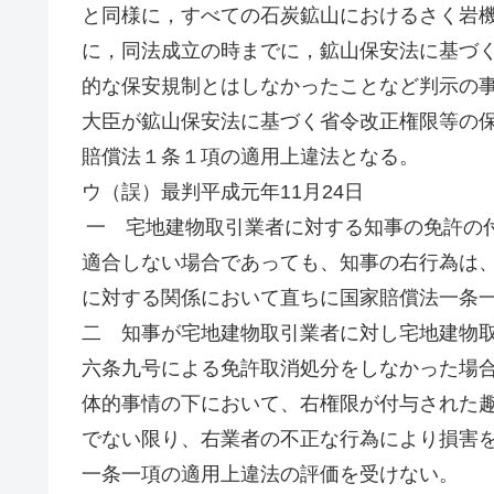
と同様に，すべての石炭鉱山におけるさく岩
に，同法成立の時までに，鉱山保安法に基づ
的な保安規制とはしなかったことなど判示の
大臣が鉱山保安法に基づく省令改正権限等の
賠償法１条１項の適用上違法となる。
ウ（誤）最判平成元年11月24日
一 宅地建物取引業者に対する知事の免許の
適合しない場合であっても、知事の右行為は
に対する関係において直ちに国家賠償法一条
二 知事が宅地建物取引業者に対し宅地建物
六条九号による免許取消処分をしなかった場
体的事情の下において、右権限が付与された
でない限り、右業者の不正な行為により損害
一条一項の適用上違法の評価を受けない。