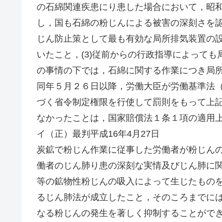
の石綿関連疾患にり患した場合において，昭和
し，国も石綿の粉じんによる被害の深刻さを認
じん防止策として最も有効な局所排気装置の
いたこと，(3)従前からの行政指導によって
の事情の下では，石綿に関する作業につき局
同年５月２６日以降，労働大臣が労働基準法
づく省令制定権限を行使して罰則をもって上
なかったことは，国家賠償法１条１項の適用
イ（正）最判平成16年4月27日
炭鉱で粉じん作業に従事した労働者が粉じん
働者のじん肺り患の深刻な実情及びじん肺に
等の鉱物性粉じんの吸入によって生じたもの
るじん肺法が成立したこと，そのころまでに
なる粉じんの発生を著しく抑制することがで