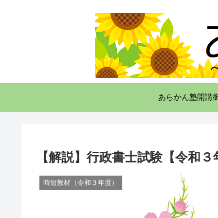
あらかん塾開講
【解説】行政書士試験【令和３年
時短教材（令和３年度）