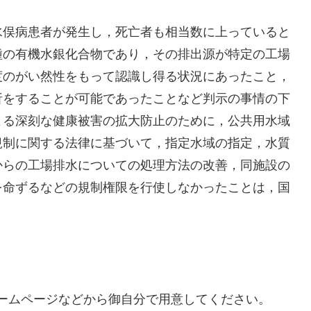
水俣病患者が発生し，死亡者も相当数に上っていると
種の有機水銀化合物であり，その排出源が特定の工場
度のがい然性をもって認識し得る状況にあったこと，
析をすることが可能であったことなど判示の事情の下
よる深刻な健康被害の拡大防止のために，公共用水域
規制に関する法律に基づいて，指定水域の指定，水質
からの工場排水についての処理方法の改善，同施設の
を命ずるなどの規制権限を行使しなかったことは，国
ームページなどから御自分で用意してください。