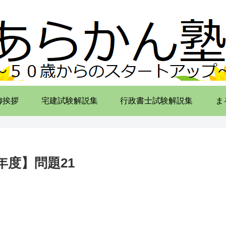
御挨拶
宅建試験解説集
行政書士試験解説集
ま
度】問題21