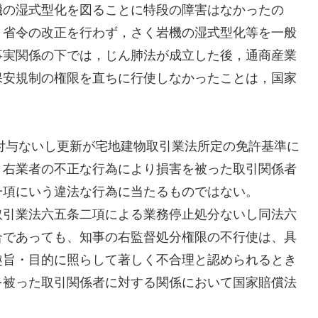
機の湿式型化を図ることに特段の障害はなかったの
く省令の改正を行わず，さく岩機の湿式型化等を一般
事実関係の下では，じん肺法が成立した後，通商産業
保安規制の権限を直ちに行使しなかったことは，国家
付与ないし更新が宅地建物取引業法所定の免許基準に
、右業者の不正な行為により損害を被った取引関係者
一項にいう違法な行為に当たるものではない。
取引業法六五条二項による業務停止処分ないし同法六
合であっても、知事の右監督処分権限の不行使は、具
趣旨・目的に照らして著しく不合理と認められるとき
を被った取引関係者に対する関係において国家賠償法