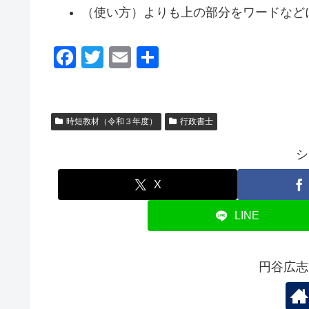
（使い方）よりも上の部分をワードなど
F
T
E
共
a
wi
m
有
c
tt
ail
e
er
時短教材（令和３年度）
行政書士
b
シ
o
o
X
k
LINE
円谷広志