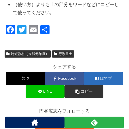
（使い方）よりも上の部分をワードなどにコピーし
て使ってください。
F
T
E
共
a
wi
m
有
c
tt
ail
時短教材（令和元年度）
行政書士
e
er
b
シェアする
o
X
Facebook
はてブ
o
k
LINE
コピー
円谷広志をフォローする