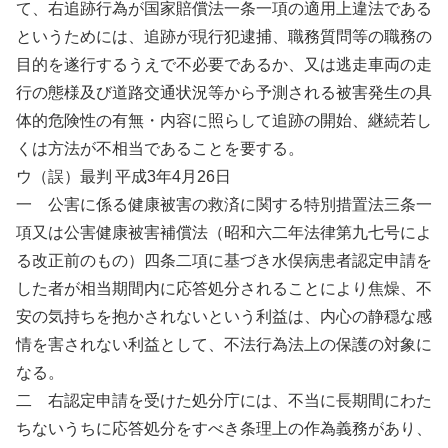
て、右追跡行為が国家賠償法一条一項の適用上違法である
というためには、追跡が現行犯逮捕、職務質問等の職務の
目的を遂行するうえで不必要であるか、又は逃走車両の走
行の態様及び道路交通状況等から予測される被害発生の具
体的危険性の有無・内容に照らして追跡の開始、継続若し
くは方法が不相当であることを要する。
ウ（誤）最判 平成3年4月26日
一 公害に係る健康被害の救済に関する特別措置法三条一
項又は公害健康被害補償法（昭和六二年法律第九七号によ
る改正前のもの）四条二項に基づき水俣病患者認定申請を
した者が相当期間内に応答処分されることにより焦燥、不
安の気持ちを抱かされないという利益は、内心の静穏な感
情を害されない利益として、不法行為法上の保護の対象に
なる。
二 右認定申請を受けた処分庁には、不当に長期間にわた
ちないうちに応答処分をすべき条理上の作為義務があり、