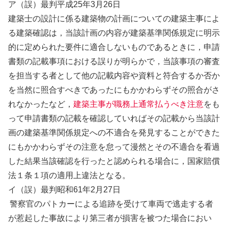
ア（誤）最判平成25年3月26日
建築士の設計に係る建築物の計画についての建築主事によ
る建築確認は，当該計画の内容が建築基準関係規定に明示
的に定められた要件に適合しないものであるときに，申請
書類の記載事項における誤りが明らかで，当該事項の審査
を担当する者として他の記載内容や資料と符合するか否か
を当然に照合すべきであったにもかかわらずその照合がさ
れなかったなど，
建築主事が職務上通常払うべき注意
をも
って申請書類の記載を確認していればその記載から当該計
画の建築基準関係規定への不適合を発見することができた
にもかかわらずその注意を怠って漫然とその不適合を看過
した結果当該確認を行ったと認められる場合に，国家賠償
法１条１項の適用上違法となる。
イ（誤）最判昭和61年2月27日
警察官のパトカーによる追跡を受けて車両で逃走する者
が惹起した事故により第三者が損害を被つた場合におい