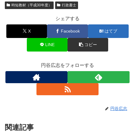
時短教材（平成30年度）
行政書士
e
er
b
シェアする
o
X
Facebook
はてブ
o
k
LINE
コピー
円谷広志をフォローする
円谷広志
関連記事