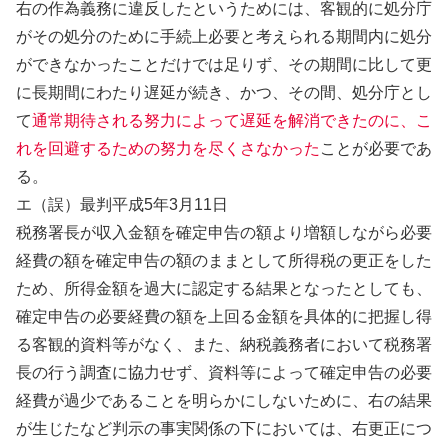
右の作為義務に違反したというためには、客観的に処分庁
がその処分のために手続上必要と考えられる期間内に処分
ができなかったことだけでは足りず、その期間に比して更
に長期間にわたり遅延が続き、かつ、その間、処分庁とし
て
通常期待される努力によって遅延を解消できたのに、こ
れを回避するための努力を尽くさなかった
ことが必要であ
る。
エ（誤）最判平成5年3月11日
税務署長が収入金額を確定申告の額より増額しながら必要
経費の額を確定申告の額のままとして所得税の更正をした
ため、所得金額を過大に認定する結果となったとしても、
確定申告の必要経費の額を上回る金額を具体的に把握し得
る客観的資料等がなく、また、納税義務者において税務署
長の行う調査に協力せず、資料等によって確定申告の必要
経費が過少であることを明らかにしないために、右の結果
が生じたなど判示の事実関係の下においては、右更正につ