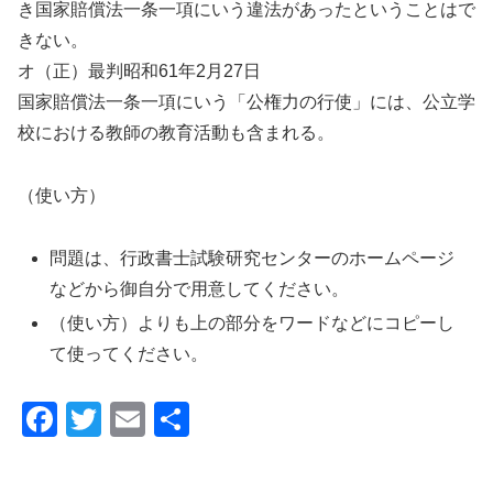
き国家賠償法一条一項にいう違法があったということはで
きない。
オ（正）最判昭和61年2月27日
国家賠償法一条一項にいう「公権力の行使」には、公立学
校における教師の教育活動も含まれる。
（使い方）
問題は、行政書士試験研究センターのホームページ
などから御自分で用意してください。
（使い方）よりも上の部分をワードなどにコピーし
て使ってください。
F
T
E
共
a
wi
m
有
c
tt
ail