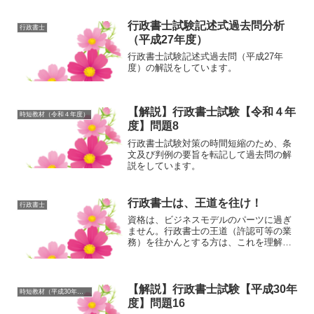
行政書士試験記述式過去問分析
行政書士
（平成27年度）
行政書士試験記述式過去問（平成27年
度）の解説をしています。
【解説】行政書士試験【令和４年
時短教材（令和４年度）
度】問題8
行政書士試験対策の時間短縮のため、条
文及び判例の要旨を転記して過去問の解
説をしています。
行政書士は、王道を往け！
行政書士
資格は、ビジネスモデルのパーツに過ぎ
ません。行政書士の王道（許認可等の業
務）を往かんとする方は、これを理解し
た上で、是非「早期に」行政書士試験に
合格してください。
【解説】行政書士試験【平成30年
時短教材（平成30年度）
度】問題16