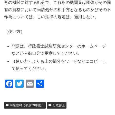
その機関に対する処分で、これらの機関又は団体がその固
有の資格において当該処分の相手方となるもの及びその不
作為については、この法律の規定は、適用しない。
（使い方）
問題は、行政書士試験研究センターのホームページ
などから御自分で用意してください。
（使い方）よりも上の部分をワードなどにコピーし
て使ってください。
F
T
E
共
a
wi
m
有
c
tt
ail
時短教材（平成29年度）
行政書士
e
er