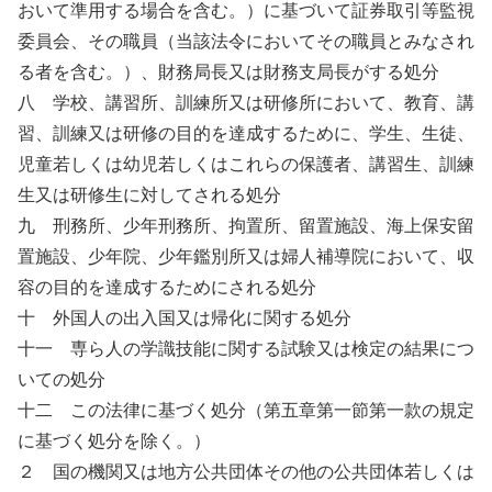
おいて準用する場合を含む。）に基づいて証券取引等監視
委員会、その職員（当該法令においてその職員とみなされ
る者を含む。）、財務局長又は財務支局長がする処分
八 学校、講習所、訓練所又は研修所において、教育、講
習、訓練又は研修の目的を達成するために、学生、生徒、
児童若しくは幼児若しくはこれらの保護者、講習生、訓練
生又は研修生に対してされる処分
九 刑務所、少年刑務所、拘置所、留置施設、海上保安留
置施設、少年院、少年鑑別所又は婦人補導院において、収
容の目的を達成するためにされる処分
十 外国人の出入国又は帰化に関する処分
十一 専ら人の学識技能に関する試験又は検定の結果につ
いての処分
十二 この法律に基づく処分（第五章第一節第一款の規定
に基づく処分を除く。）
２ 国の機関又は地方公共団体その他の公共団体若しくは