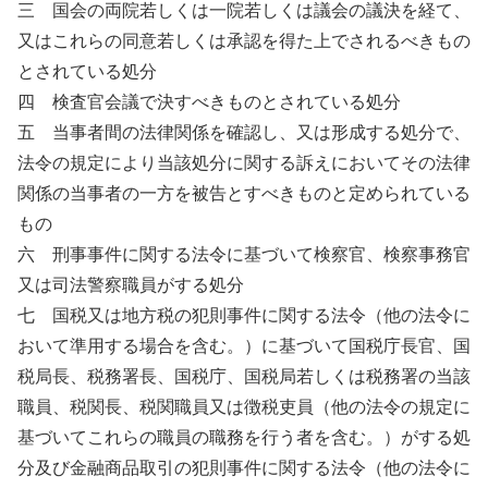
三 国会の両院若しくは一院若しくは議会の議決を経て、
又はこれらの同意若しくは承認を得た上でされるべきもの
とされている処分
四 検査官会議で決すべきものとされている処分
五 当事者間の法律関係を確認し、又は形成する処分で、
法令の規定により当該処分に関する訴えにおいてその法律
関係の当事者の一方を被告とすべきものと定められている
もの
六 刑事事件に関する法令に基づいて検察官、検察事務官
又は司法警察職員がする処分
七 国税又は地方税の犯則事件に関する法令（他の法令に
おいて準用する場合を含む。）に基づいて国税庁長官、国
税局長、税務署長、国税庁、国税局若しくは税務署の当該
職員、税関長、税関職員又は徴税吏員（他の法令の規定に
基づいてこれらの職員の職務を行う者を含む。）がする処
分及び金融商品取引の犯則事件に関する法令（他の法令に