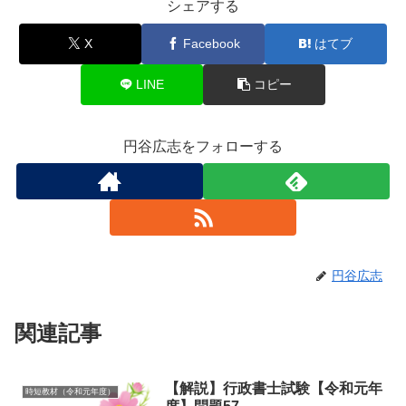
b
シェアする
o
X
Facebook
はてブ
o
k
LINE
コピー
円谷広志をフォローする
円谷広志
関連記事
【解説】行政書士試験【令和元年
時短教材（令和元年度）