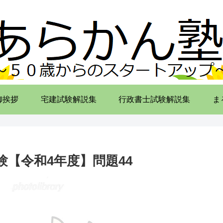
御挨拶
宅建試験解説集
行政書士試験解説集
ま
【令和4年度】問題44