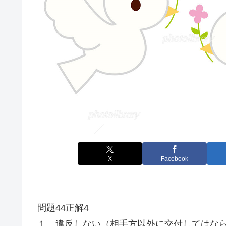
X
Facebook
問題44正解4
１ 違反しない（相手方以外に交付してはな