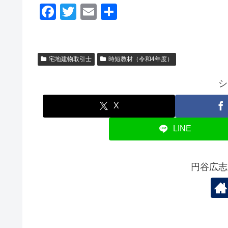
F
T
E
共
a
wi
m
有
c
tt
ail
e
er
宅地建物取引士
時短教材（令和4年度）
b
シ
o
o
X
k
LINE
円谷広志