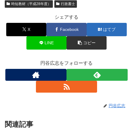
時短教材（平成28年度）
行政書士
e
er
b
シェアする
o
X
Facebook
はてブ
o
k
LINE
コピー
円谷広志をフォローする
円谷広志
関連記事