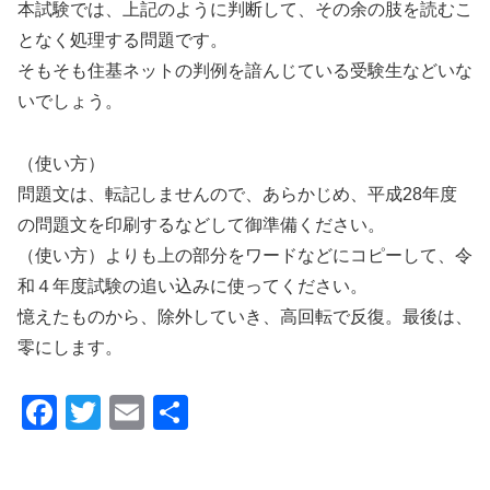
本試験では、上記のように判断して、その余の肢を読むこ
となく処理する問題です。
そもそも住基ネットの判例を諳んじている受験生などいな
いでしょう。
（使い方）
問題文は、転記しませんので、あらかじめ、平成28年度
の問題文を印刷するなどして御準備ください。
（使い方）よりも上の部分をワードなどにコピーして、令
和４年度試験の追い込みに使ってください。
憶えたものから、除外していき、高回転で反復。最後は、
零にします。
F
T
E
共
a
wi
m
有
c
tt
ail