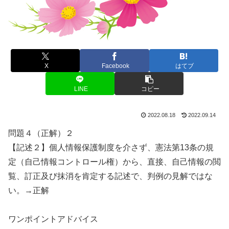
X
Facebook
はてブ
LINE
コピー
2022.08.18
2022.09.14
問題４（正解）２
【記述２】個人情報保護制度を介さず、憲法第13条の規
定（自己情報コントロール権）から、直接、自己情報の閲
覧、訂正及び抹消を肯定する記述で、判例の見解ではな
い。→正解
ワンポイントアドバイス