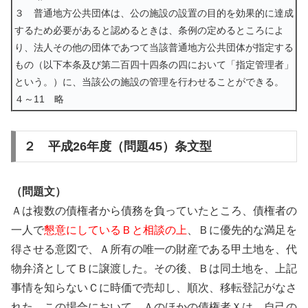
３ 普通地方公共団体は、公の施設の設置の目的を効果的に達成
するため必要があると認めるときは、条例の定めるところによ
り、法人その他の団体であつて当該普通地方公共団体が指定する
もの（以下本条及び第二百四十四条の四において「指定管理者」
という。）に、当該公の施設の管理を行わせることができる。
４～11 略
２ 平成26年度（問題45）条文型
（問題文）
Ａは複数の債権者から債務を負っていたところ、債権者の
一人で
懇意にしているＢと相談の上
、Ｂに優先的な満足を
得させる意図で、Ａ所有の唯一の財産である甲土地を、代
物弁済としてＢに譲渡した。その後、Ｂは同土地を、上記
事情を知らないＣに時価で売却し、順次、移転登記がなさ
れた。この場合において、Ａのほかの債権者Ｘは、自己の