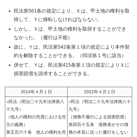
民法第561条の規定により、Ｘは、甲土地の権利を取
得して、Ｙに移転しなければならない。
しかし、Ｘは、甲土地の権利を取得することができ
なかった。（履行は不能）
故に、Ｙは、民法第542条第１項の規定により本件契
約を解除することができる。（同項第１号に該当）
併せて、Ｙは、民法第415条第１項の規定によりＸに
損害賠償を請求することができる。
2014年４月１日
2022年４月１日
○民法（明治二十九年法律第八
○民法（明治二十九年法律第八十
十九号）
九号）
（他人の権利の売買における売
（債務不履行による損害賠償）
主の義務）
第四百十五条 債務者がその債
第五百六十条 他人の権利を売
務の本旨に従った履行をしない