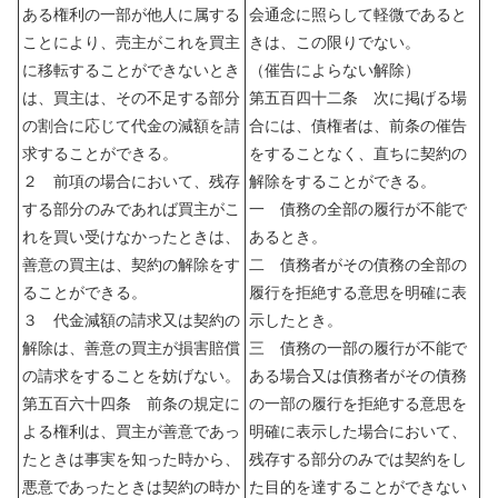
ある権利の一部が他人に属する
会通念に照らして軽微であると
ことにより、売主がこれを買主
きは、この限りでない。
に移転することができないとき
（催告によらない解除）
は、買主は、その不足する部分
第五百四十二条 次に掲げる場
の割合に応じて代金の減額を請
合には、債権者は、前条の催告
求することができる。
をすることなく、直ちに契約の
２ 前項の場合において、残存
解除をすることができる。
する部分のみであれば買主がこ
一 債務の全部の履行が不能で
れを買い受けなかったときは、
あるとき。
善意の買主は、契約の解除をす
二 債務者がその債務の全部の
ることができる。
履行を拒絶する意思を明確に表
３ 代金減額の請求又は契約の
示したとき。
解除は、善意の買主が損害賠償
三 債務の一部の履行が不能で
の請求をすることを妨げない。
ある場合又は債務者がその債務
第五百六十四条 前条の規定に
の一部の履行を拒絶する意思を
よる権利は、買主が善意であっ
明確に表示した場合において、
たときは事実を知った時から、
残存する部分のみでは契約をし
悪意であったときは契約の時か
た目的を達することができない