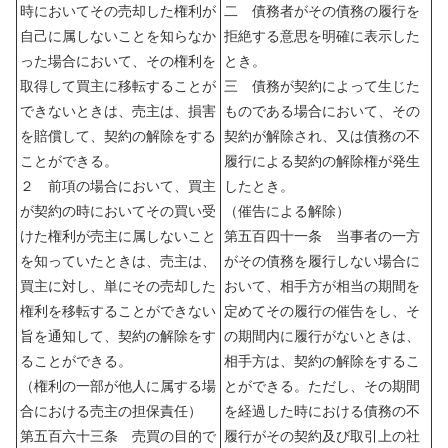
時においてその売却した権利が
二 債務者がその債務の履行を
自己に属しないことを知らなか
拒絶する意思を明確に表示した
った場合において、その権利を
とき。
取得して買主に移転することが
三 債務が契約によって生じた
できないときは、売主は、損害
ものである場合において、その
を賠償して、契約の解除をする
契約が解除され、又は債務の不
ことができる。
履行による契約の解除権が発生
２ 前項の場合において、買主
したとき。
が契約の時においてその買い受
（催告による解除）
けた権利が売主に属しないこと
第五百四十一条 当事者の一方
を知っていたときは、売主は、
がその債務を履行しない場合に
買主に対し、単にその売却した
おいて、相手方が相当の期間を
権利を移転することができない
定めてその履行の催告をし、そ
旨を通知して、契約の解除をす
の期間内に履行がないときは、
ることができる。
相手方は、契約の解除をするこ
（権利の一部が他人に属する場
とができる。ただし、その期間
合における売主の担保責任）
を経過した時における債務の不
第五百六十三条 売買の目的で
履行がその契約及び取引上の社