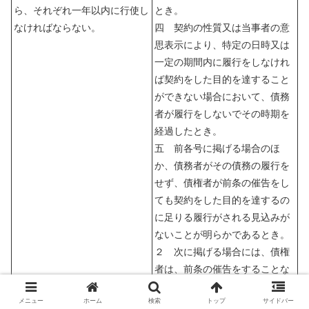
ら、それぞれ一年以内に行使し
とき。
なければならない。
四 契約の性質又は当事者の意
思表示により、特定の日時又は
一定の期間内に履行をしなけれ
ば契約をした目的を達すること
ができない場合において、債務
者が履行をしないでその時期を
経過したとき。
五 前各号に掲げる場合のほ
か、債務者がその債務の履行を
せず、債権者が前条の催告をし
ても契約をした目的を達するの
に足りる履行がされる見込みが
ないことが明らかであるとき。
２ 次に掲げる場合には、債権
者は、前条の催告をすることな
く、直ちに契約の一部の解除を
メニュー
ホーム
検索
トップ
サイドバー
することができる。