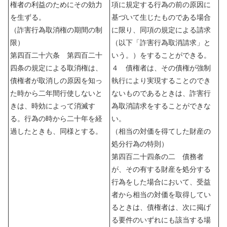
権者の利益のためにその効力
項に規定する行為の前の原因に
を生ずる。
基づいて生じたものである場合
（詐害行為取消権の期間の制
に限り、同項の規定による請求
限）
（以下「詐害行為取消請求」と
第四百二十六条 第四百二十
いう。）をすることができる。
四条の規定による取消権は、
４ 債権者は、その債権が強制
債権者が取消しの原因を知っ
執行により実現することのでき
た時から二年間行使しないと
ないものであるときは、詐害行
きは、時効によって消滅す
為取消請求をすることができな
る。行為の時から二十年を経
い。
過したときも、同様とする。
（相当の対価を得てした財産の
処分行為の特則）
第四百二十四条の二 債務者
が、その有する財産を処分する
行為をした場合において、受益
者から相当の対価を取得してい
るときは、債権者は、次に掲げ
る要件のいずれにも該当する場