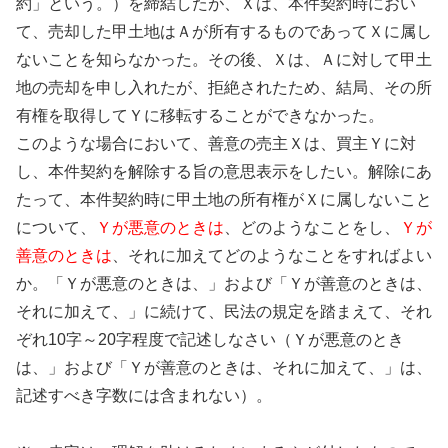
約」という。）を締結したが、Ｘは、本件契約時におい
て、売却した甲土地はＡが所有するものであってＸに属し
ないことを知らなかった。その後、Ｘは、Ａに対して甲土
地の売却を申し入れたが、拒絶されたため、結局、その所
有権を取得してＹに移転することができなかった。
このような場合において、善意の売主Ｘは、買主Ｙに対
し、本件契約を解除する旨の意思表示をしたい。解除にあ
たって、本件契約時に甲土地の所有権がＸに属しないこと
について、
Ｙが悪意のときは
、どのようなことをし、
Ｙが
善意のときは
、それに加えてどのようなことをすればよい
か。「Ｙが悪意のときは、」および「Ｙが善意のときは、
それに加えて、」に続けて、民法の規定を踏まえて、それ
ぞれ10字～20字程度で記述しなさい（Ｙが悪意のとき
は、」および「Ｙが善意のときは、それに加えて、」は、
記述すべき字数には含まれない）。