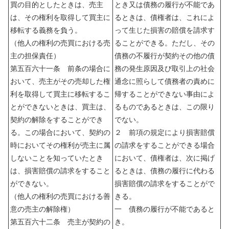
買の目的としたときは、売主
とき又は債務の履行が不能であ
は、その権利を取得して買主に
るときは、債権者は、これによ
移転する義務を負う。
って生じた損害の賠償を請求す
（他人の権利の売買における売
ることができる。ただし、その
主の担保責任）
債務の不履行が契約その他の債
第五百六十一条 前条の場合に
務の発生原因及び取引上の社会
おいて、売主がその売却した権
通念に照らして債務者の責めに
利を取得して買主に移転するこ
帰することができない事由によ
とができないときは、買主は、
るものであるときは、この限り
契約の解除をすることができ
でない。
る。この場合において、契約の
２ 前項の規定により損害賠償
時においてその権利が売主に属
の請求をすることができる場合
しないことを知っていたとき
において、債権者は、次に掲げ
は、損害賠償の請求をすること
るときは、債務の履行に代わる
ができない。
損害賠償の請求をすることがで
（他人の権利の売買における善
きる。
意の売主の解除権）
一 債務の履行が不能であると
第五百六十二条 売主が契約の
き。