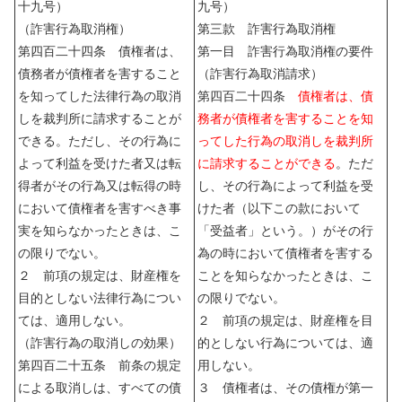
十九号）
九号）
（詐害行為取消権）
第三款 詐害行為取消権
第四百二十四条 債権者は、
第一目 詐害行為取消権の要件
債務者が債権者を害すること
（詐害行為取消請求）
を知ってした法律行為の取消
第四百二十四条
債権者は、債
しを裁判所に請求することが
務者が債権者を害することを知
できる。ただし、その行為に
ってした行為の取消しを裁判所
よって利益を受けた者又は転
に請求することができる
。ただ
得者がその行為又は転得の時
し、その行為によって利益を受
において債権者を害すべき事
けた者（以下この款において
実を知らなかったときは、こ
「受益者」という。）がその行
の限りでない。
為の時において債権者を害する
２ 前項の規定は、財産権を
ことを知らなかったときは、こ
目的としない法律行為につい
の限りでない。
ては、適用しない。
２ 前項の規定は、財産権を目
（詐害行為の取消しの効果）
的としない行為については、適
第四百二十五条 前条の規定
用しない。
による取消しは、すべての債
３ 債権者は、その債権が第一