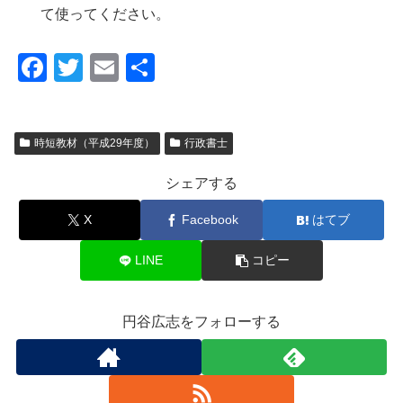
て使ってください。
F
T
E
共
a
wi
m
有
c
tt
ail
時短教材（平成29年度）
行政書士
e
er
b
シェアする
o
X
Facebook
はてブ
o
k
LINE
コピー
円谷広志をフォローする