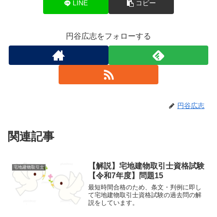
k
LINE
コピー
円谷広志をフォローする
円谷広志
関連記事
【解説】宅地建物取引士資格試験
宅地建物取引士
【令和7年度】問題15
最短時間合格のため、条文・判例に即し
て宅地建物取引士資格試験の過去問の解
説をしています。