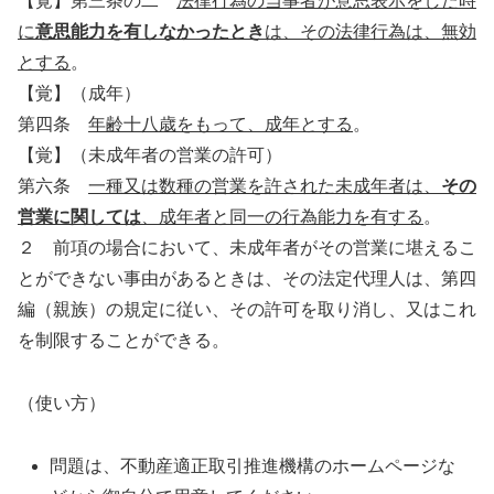
【覚】第三条の二
法律行為の当事者が意思表示をした時
に
意思能力を有しなかったとき
は、その法律行為は、無効
とする
。
【覚】（成年）
第四条
年齢十八歳をもって、成年とする
。
【覚】（未成年者の営業の許可）
第六条
一種又は数種の営業を許された未成年者は、
その
営業に関しては
、成年者と同一の行為能力を有する
。
２ 前項の場合において、未成年者がその営業に堪えるこ
とができない事由があるときは、その法定代理人は、第四
編（親族）の規定に従い、その許可を取り消し、又はこれ
を制限することができる。
（使い方）
問題は、不動産適正取引推進機構のホームページな