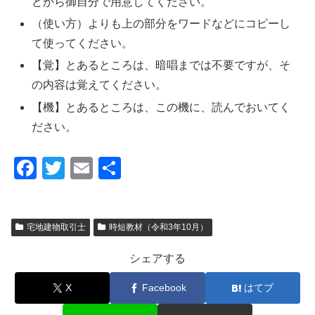
どから御自分で用意してください。
（使い方）よりも上の部分をワードなどにコピーし
て使ってください。
【覚】とあるところは、暗唱までは不要ですが、そ
の内容は覚えてください。
【機】とあるところは、この機に、読んでおいてく
ださい。
F
T
E
共
a
wi
m
有
c
tt
ail
宅地建物取引士
時短教材（令和3年10月）
e
er
b
シェアする
o
X
Facebook
はてブ
o