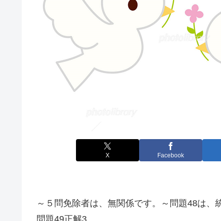
X
Facebook
～５問免除者は、無関係です。～問題48は、
問題49正解3