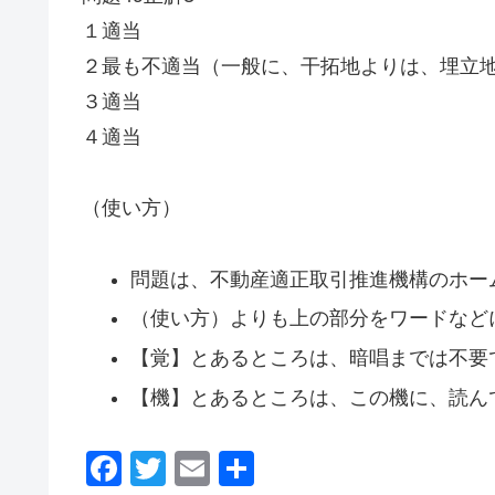
１適当
２最も不適当（一般に、干拓地よりは、埋立
３適当
４適当
（使い方）
問題は、不動産適正取引推進機構のホー
（使い方）よりも上の部分をワードなど
【覚】とあるところは、暗唱までは不要
【機】とあるところは、この機に、読ん
F
T
E
共