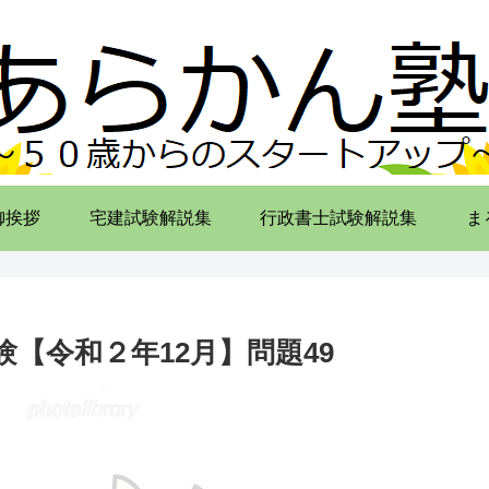
御挨拶
宅建試験解説集
行政書士試験解説集
ま
【令和２年12月】問題49