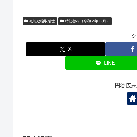
a
wi
m
有
c
tt
ail
e
er
宅地建物取引士
時短教材（令和２年12月）
b
シ
o
o
X
k
LINE
円谷広志