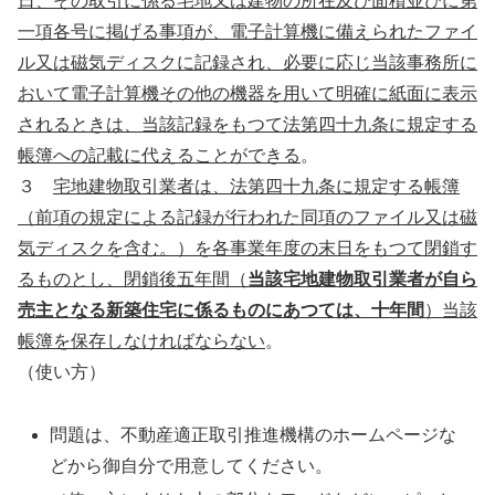
日、その取引に係る宅地又は建物の所在及び面積並びに第
一項各号に掲げる事項が、電子計算機に備えられたファイ
ル又は磁気ディスクに記録され、必要に応じ当該事務所に
おいて電子計算機その他の機器を用いて明確に紙面に表示
されるときは、当該記録をもつて法第四十九条に規定する
帳簿への記載に代えることができる
。
３
宅地建物取引業者は、法第四十九条に規定する帳簿
（前項の規定による記録が行われた同項のファイル又は磁
気ディスクを含む。）を各事業年度の末日をもつて閉鎖す
るものとし、閉鎖後五年間（
当該宅地建物取引業者が自ら
売主となる新築住宅に係るものにあつては、十年間
）当該
帳簿を保存しなければならない
。
（使い方）
問題は、不動産適正取引推進機構のホームページな
どから御自分で用意してください。