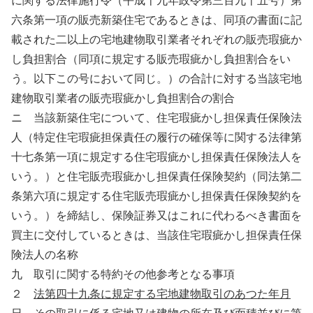
に関する法律施行令（平成十九年政令第三百九十五号）第
六条第一項の販売新築住宅であるときは、同項の書面に記
載された二以上の宅地建物取引業者それぞれの販売瑕疵か
し負担割合（同項に規定する販売瑕疵かし負担割合をい
う。以下この号において同じ。）の合計に対する当該宅地
建物取引業者の販売瑕疵かし負担割合の割合
ニ 当該新築住宅について、住宅瑕疵かし担保責任保険法
人（特定住宅瑕疵担保責任の履行の確保等に関する法律第
十七条第一項に規定する住宅瑕疵かし担保責任保険法人を
いう。）と住宅販売瑕疵かし担保責任保険契約（同法第二
条第六項に規定する住宅販売瑕疵かし担保責任保険契約を
いう。）を締結し、保険証券又はこれに代わるべき書面を
買主に交付しているときは、当該住宅瑕疵かし担保責任保
険法人の名称
九 取引に関する特約その他参考となる事項
２
法第四十九条に規定する宅地建物取引のあつた年月