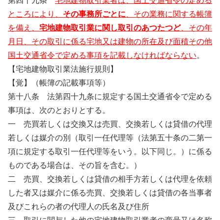
第四十九条
宅地建物取引業者は、国土交通省令の定める
ところにより、
その事務所ごとに
、その業務に関する帳簿
を備え、
宅地建物取引業に関し取引のあつたつど
、その年
月日、その取引に係る宅地又は建物の所在及び面積その他
国土交通省令で定める事項を記載しなければならない
。
【宅地建物取引業法施行規則】
【覚】（帳簿の記載事項等）
第十八条 法第四十九条に規定する国土交通省令で定める
事項は、次のとおりとする。
一 売買若しくは交換又は売買、交換若しくは貸借の代理
若しくは媒介の別（取引一任代理等（法第五十条の二第一
項に規定する取引一任代理等をいう。以下同じ。）に係る
ものである場合は、その旨を含む。）
二 売買、交換若しくは貸借の相手方若しくは代理を依頼
した者又は媒介に係る売買、交換若しくは貸借の各当事者
及びこれらの者の代理人の氏名及び住所