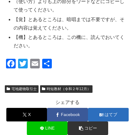
（使い方）よりも上の部分をワードなどにコピーし
て使ってください。
【覚】とあるところは、暗唱までは不要ですが、そ
の内容は覚えてください。
【機】とあるところは、この機に、読んでおいてく
ださい。
F
T
E
共
a
wi
m
有
c
tt
ail
宅地建物取引士
時短教材（令和２年12月）
e
er
b
シェアする
o
X
Facebook
はてブ
o
k
LINE
コピー