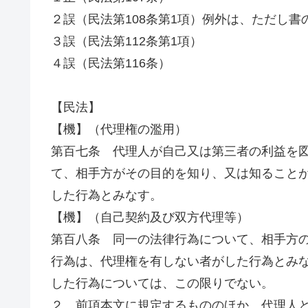
２誤（民法第108条第1項）例外は、ただし書
３誤（民法第112条第1項）
４誤（民法第116条）
【民法】
【機】（代理権の濫用）
第百七条 代理人が自己又は第三者の利益を
て、相手方がその目的を知り、又は知ること
した行為とみなす。
【機】（自己契約及び双方代理等）
第百八条 同一の法律行為について、相手方
行為は、代理権を有しない者がした行為とみ
した行為については、この限りでない。
２ 前項本文に規定するもののほか、代理人