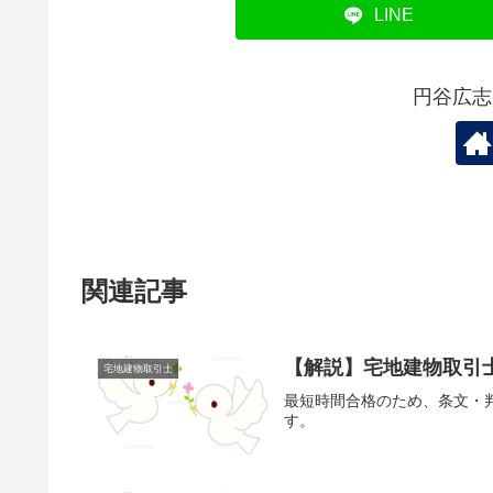
k
LINE
円谷広志
関連記事
【解説】宅地建物取引
宅地建物取引士
最短時間合格のため、条文・
す。