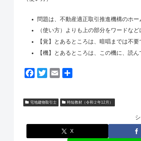
問題は、不動産適正取引推進機構のホー
（使い方）よりも上の部分をワードなど
【覚】とあるところは、暗唱までは不要
【機】とあるところは、この機に、読ん
F
T
E
共
a
wi
m
有
c
tt
ail
e
er
宅地建物取引士
時短教材（令和２年12月）
b
シ
o
o
X