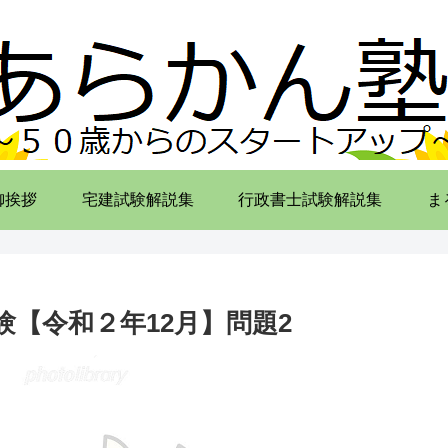
御挨拶
宅建試験解説集
行政書士試験解説集
ま
【令和２年12月】問題2