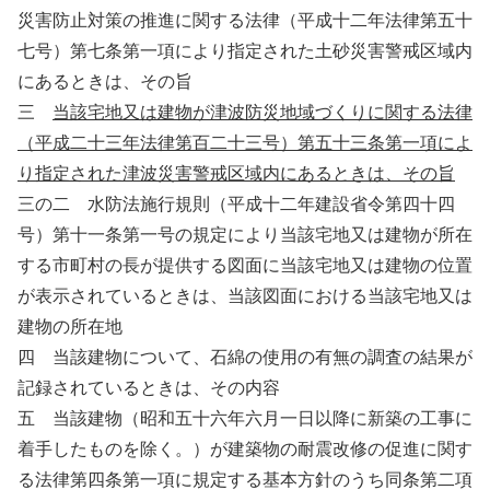
災害防止対策の推進に関する法律（平成十二年法律第五十
七号）第七条第一項により指定された土砂災害警戒区域内
にあるときは、その旨
三
当該宅地又は建物が津波防災地域づくりに関する法律
（平成二十三年法律第百二十三号）第五十三条第一項によ
り指定された津波災害警戒区域内にあるときは、その旨
三の二 水防法施行規則（平成十二年建設省令第四十四
号）第十一条第一号の規定により当該宅地又は建物が所在
する市町村の長が提供する図面に当該宅地又は建物の位置
が表示されているときは、当該図面における当該宅地又は
建物の所在地
四 当該建物について、石綿の使用の有無の調査の結果が
記録されているときは、その内容
五 当該建物（昭和五十六年六月一日以降に新築の工事に
着手したものを除く。）が建築物の耐震改修の促進に関す
る法律第四条第一項に規定する基本方針のうち同条第二項