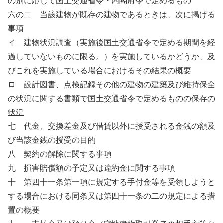
の別に応じて国土交通省令・内閣府令で定めるもの
六の二
当該建物が既存の建物であるときは、次に掲げる
事項
イ 建物状況調査（実施後国土交通省令で定める期間を経
過していないものに限る。）を実施しているかどうか、及
びこれを実施している場合におけるその結果の概要
ロ 設計図書、点検記録その他の建物の建築及び維持保全
の状況に関する書類で国土交通省令で定めるものの保存の
状況
七 代金、交換差金及び借賃以外に授受される金銭の額及
び当該金銭の授受の目的
八 契約の解除に関する事項
九 損害賠償額の予定又は違約金に関する事項
十 第四十一条第一項に規定する手付金等を受領しようと
する場合における同条又は第四十一条の二の規定による措
置の概要