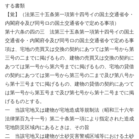
する書類
【覚】（法第三十五条第一項第十四号イの国土交通省令・
内閣府令及び同号ロの国土交通省令で定める事項）
第十六条の四の三 法第三十五条第一項第十四号イの国土
交通省令・内閣府令及び同号ロの国土交通省令で定める事
項は、宅地の売買又は交換の契約にあつては第一号から第
三号の二までに掲げるもの、建物の売買又は交換の契約に
あつては第一号から第六号までに掲げるもの、宅地の貸借
の契約にあつては第一号から第三号の二まで及び第八号か
ら第十三号までに掲げるもの、建物の貸借の契約にあつて
は第一号から第五号まで及び第七号から第十二号までに掲
げるものとする。
一 当該宅地又は建物が宅地造成等規制法（昭和三十六年
法律第百九十一号）第二十条第一項により指定された造成
宅地防災区域内にあるときは、その旨
二 当該宅地又は建物が土砂災害警戒区域等における土砂