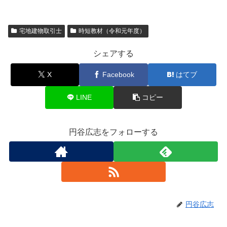
a
wi
m
有
c
tt
ail
宅地建物取引士
時短教材（令和元年度）
e
er
b
シェアする
o
X
Facebook
はてブ
o
k
LINE
コピー
円谷広志をフォローする
円谷広志