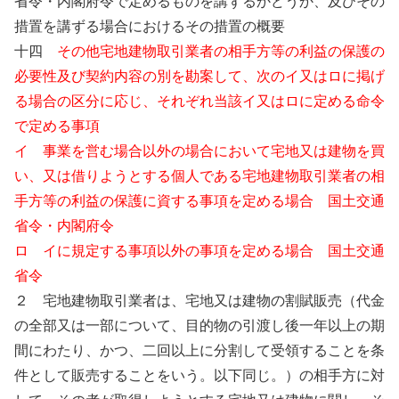
省令・内閣府令で定めるものを講ずるかどうか、及びその
措置を講ずる場合におけるその措置の概要
十四
その他宅地建物取引業者の相手方等の利益の保護の
必要性及び契約内容の別を勘案して、次のイ又はロに掲げ
る場合の区分に応じ、それぞれ当該イ又はロに定める命令
で定める事項
イ 事業を営む場合以外の場合において宅地又は建物を買
い、又は借りようとする個人である宅地建物取引業者の相
手方等の利益の保護に資する事項を定める場合 国土交通
省令・内閣府令
ロ イに規定する事項以外の事項を定める場合 国土交通
省令
２ 宅地建物取引業者は、宅地又は建物の割賦販売（代金
の全部又は一部について、目的物の引渡し後一年以上の期
間にわたり、かつ、二回以上に分割して受領することを条
件として販売することをいう。以下同じ。）の相手方に対