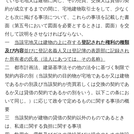
ている宅地又は建物に関し、その売買、交換又は貸借の契
約が成立するまでの間に、宅地建物取引士をして、少なく
とも次に掲げる事項について、これらの事項を記載した書
面（第五号において図面を必要とするときは、図面）を交
付して説明をさせなければならない。
一
当該宅地又は建物の上に存する
登記された権利の種類
及び内容
並びに登記名義人又は登記簿の表題部に記録され
た所有者の氏名（法人にあつては、その名称）
二 都市計画法、建築基準法その他の法令に基づく制限で
契約内容の別（当該契約の目的物が宅地であるか又は建物
であるかの別及び当該契約が売買若しくは交換の契約であ
るか又は貸借の契約であるかの別をいう。以下この条にお
いて同じ。）に応じて政令で定めるものに関する事項の概
要
三 当該契約が建物の貸借の契約以外のものであるとき
は、私道に関する負担に関する事項