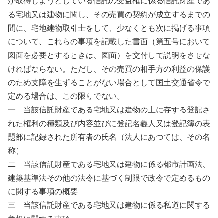
が取得しようとしている信託の受益権に係る信託財産であ
る宅地又は建物に関し、その売買の契約が成立するまでの
間に、宅地建物取引士をして、少なくとも次に掲げる事項
について、これらの事項を記載した書面（第五号において
図面を必要とするときは、図面）を交付して説明をさせな
ければならない。ただし、その売買の相手方の利益の保護
のため支障を生ずることがない場合として国土交通省令で
定める場合は、この限りでない。
一 当該信託財産である宅地又は建物の上に存する登記さ
れた権利の種類及び内容並びに登記名義人又は登記簿の表
題部に記録された所有者の氏名（法人にあつては、その名
称）
二 当該信託財産である宅地又は建物に係る都市計画法、
建築基準法その他の法令に基づく制限で政令で定めるもの
に関する事項の概要
三 当該信託財産である宅地又は建物に係る私道に関する