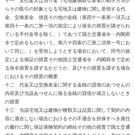
十一 支払金又は預り金（宅地建物取引業者の相手方等か
らその取引の対象となる宅地又は建物に関し受領する代
金、交換差金、借賃その他の金銭（第四十一条第一項又は
第四十一条の二第一項の規定により保全の措置が講ぜられ
ている手付金等を除く。）であつて国土交通省令・内閣府
令で定めるものをいう。第六十四条の三第二項第一号にお
いて同じ。）を受領しようとする場合において、同号の規
定による保証の措置その他国土交通省令・内閣府令で定め
る保全措置を講ずるかどうか、及びその措置を講ずる場合
におけるその措置の概要
十二 代金又は交換差金に関する金銭の貸借のあつせんの
内容及び当該あつせんに係る金銭の貸借が成立しないとき
の措置
十三 当該宅地又は建物が種類又は品質に関して契約の内
容に適合しない場合におけるその不適合を担保すべき責任
の履行に関し保証保険契約の締結その他の措置で国土交通