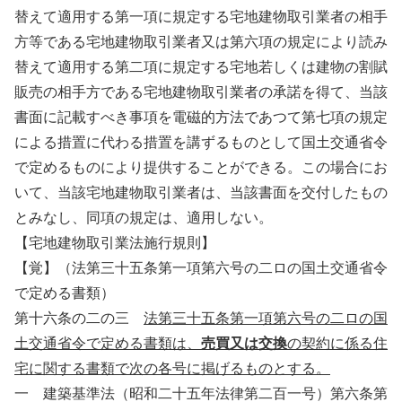
替えて適用する第一項に規定する宅地建物取引業者の相手
方等である宅地建物取引業者又は第六項の規定により読み
替えて適用する第二項に規定する宅地若しくは建物の割賦
販売の相手方である宅地建物取引業者の承諾を得て、当該
書面に記載すべき事項を電磁的方法であつて第七項の規定
による措置に代わる措置を講ずるものとして国土交通省令
で定めるものにより提供することができる。この場合にお
いて、当該宅地建物取引業者は、当該書面を交付したもの
とみなし、同項の規定は、適用しない。
【宅地建物取引業法施行規則】
【覚】（法第三十五条第一項第六号の二ロの国土交通省令
で定める書類）
第十六条の二の三
法第三十五条第一項第六号の二ロの国
土交通省令で定める書類は、
売買又は交換
の契約に係る住
宅に関する書類で次の各号に掲げるものとする。
一 建築基準法（昭和二十五年法律第二百一号）第六条第