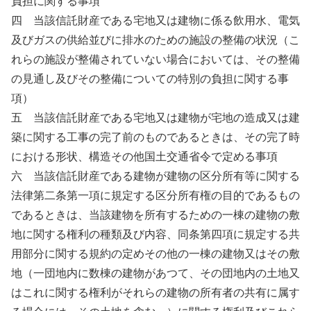
負担に関する事項
四 当該信託財産である宅地又は建物に係る飲用水、電気
及びガスの供給並びに排水のための施設の整備の状況（こ
れらの施設が整備されていない場合においては、その整備
の見通し及びその整備についての特別の負担に関する事
項）
五 当該信託財産である宅地又は建物が宅地の造成又は建
築に関する工事の完了前のものであるときは、その完了時
における形状、構造その他国土交通省令で定める事項
六 当該信託財産である建物が建物の区分所有等に関する
法律第二条第一項に規定する区分所有権の目的であるもの
であるときは、当該建物を所有するための一棟の建物の敷
地に関する権利の種類及び内容、同条第四項に規定する共
用部分に関する規約の定めその他の一棟の建物又はその敷
地（一団地内に数棟の建物があつて、その団地内の土地又
はこれに関する権利がそれらの建物の所有者の共有に属す