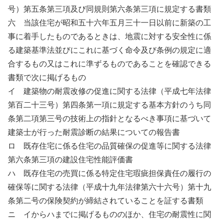
号）第五条第三項及び同規則第六条第三項に規定する書類
六 当該住宅が昭和五十六年五月三十一日以前に新築の工
事に着手したものであるときは、地震に対する安全性に係
る建築基準法並びにこれに基づく命令及び条例の規定に適
合するもの又はこれに準ずるものであることを確認できる
書類で次に掲げるもの
イ 建築物の耐震改修の促進に関する法律（平成七年法律
第百二十三号）第四条第一項に規定する基本方針のうち同
条第二項第三号の技術上の指針となるべき事項に基づいて
建築士が行った耐震診断の結果についての報告書
ロ 既存住宅に係る住宅の品質確保の促進等に関する法律
第六条第三項の建設住宅性能評価書
ハ 既存住宅の売買に係る特定住宅瑕疵担保責任の履行の
確保等に関する法律（平成十九年法律第六十六号）第十九
条第二号の保険契約が締結されていることを証する書類
ニ イからハまでに掲げるもののほか、住宅の耐震性に関