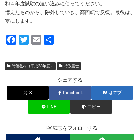
和４年度試験の追い込みに使ってください。
憶えたものから、除外していき、高回転で反復。最後は、
零にします。
F
T
E
共
a
wi
m
有
c
tt
ail
時短教材（平成28年度）
行政書士
e
er
b
シェアする
o
X
Facebook
はてブ
o
k
LINE
コピー
円谷広志をフォローする