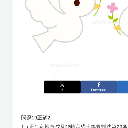
X
Facebook
問題19正解2
1（正）宅地造成及び特定盛土等規制法第29条