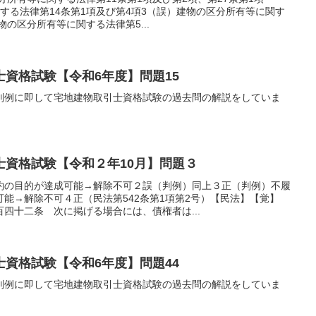
する法律第14条第1項及び第4項3（誤）建物の区分所有等に関す
物の区分所有等に関する法律第5...
資格試験【令和6年度】問題15
判例に即して宅地建物取引士資格試験の過去問の解説をしていま
士資格試験【令和２年10月】問題３
約の目的が達成可能→解除不可２誤（判例）同上３正（判例）不履
能→解除不可４正（民法第542条第1項第2号）【民法】【覚】
四十二条 次に掲げる場合には、債権者は...
資格試験【令和6年度】問題44
判例に即して宅地建物取引士資格試験の過去問の解説をしていま