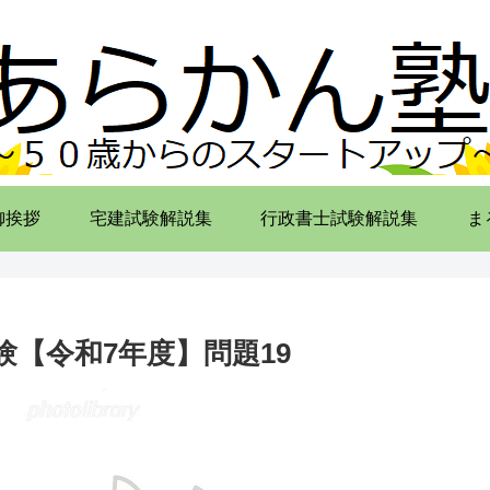
御挨拶
宅建試験解説集
行政書士試験解説集
ま
【令和7年度】問題19