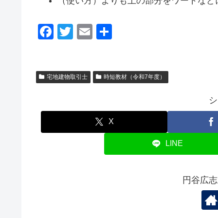
（使い方）よりも上の部分をワードなど
F
T
E
共
a
wi
m
有
c
tt
ail
e
er
宅地建物取引士
時短教材（令和7年度）
b
シ
o
o
X
k
LINE
円谷広志