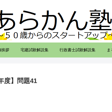
御挨拶
宅建試験解説集
行政書士試験解説集
ま
度】問題41