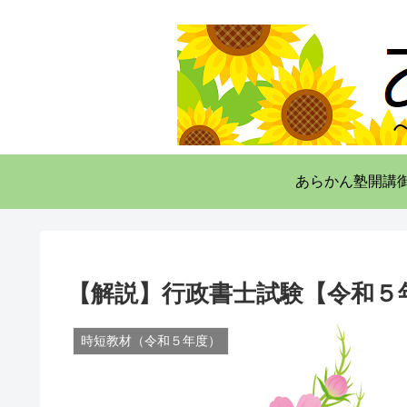
あらかん塾開講
【解説】行政書士試験【令和５年
時短教材（令和５年度）