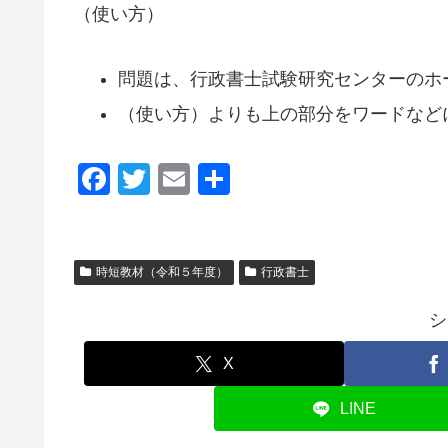
（使い方）
問題は、行政書士試験研究センターのホ
（使い方）よりも上の部分をワードなど
F
T
E
共
a
wi
m
有
c
tt
ail
e
er
時短教材（令和５年度）
行政書士
b
シ
o
o
X
k
LINE