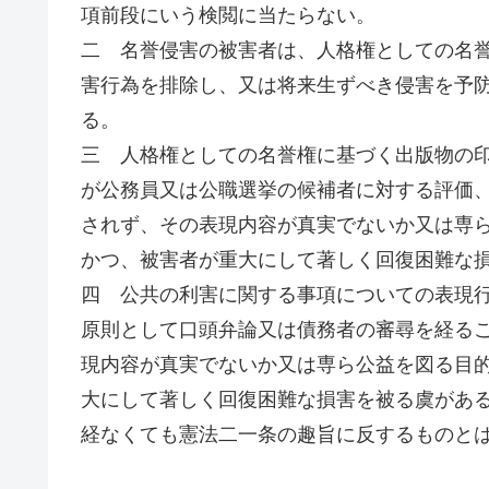
項前段にいう検閲に当たらない。
二 名誉侵害の被害者は、人格権としての名
害行為を排除し、又は将来生ずべき侵害を予
る。
三 人格権としての名誉権に基づく出版物の
が公務員又は公職選挙の候補者に対する評価
されず、その表現内容が真実でないか又は専
かつ、被害者が重大にして著しく回復困難な
四 公共の利害に関する事項についての表現
原則として口頭弁論又は債務者の審尋を経る
現内容が真実でないか又は専ら公益を図る目
大にして著しく回復困難な損害を被る虞があ
経なくても憲法二一条の趣旨に反するものと