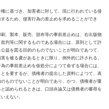
誉権に基づき、加害者に対して、現に行われている侵
防するため、侵害行為の差止めを求めることができ
印刷、製本、販売、頒布等の事前差止めは、右出版物
、批判等に関するものである場合には、原則として許
ら公益を図る目的のものでないことが明白であつて、
損害を被る虞があるときに限り、例外的に許される。
行為の事前差止めを仮処分によつて命ずる場合には、
ことを要するが、債権者の提出した資料によつて、表
的のものでないことが明白であり、かつ、債権者が重
ると認められるときは、口頭弁論又は債務者の審尋を
はいえない。